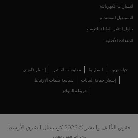
السيارات الكهربائية
المستقبل المستدام
حلول التنقل القابلة للتوسيع
المعدات الأصلية
حياة مهنية
اتصل بنا
معلومات الناشر
إشعار قانوني
إشعار حماية البيانات
سياسة ملفات الارتباط
خريطة الموقع
حقوق التأليف والنشر © 2026 كونتيننتال الشرق الأوسط
دي ام سي سي.