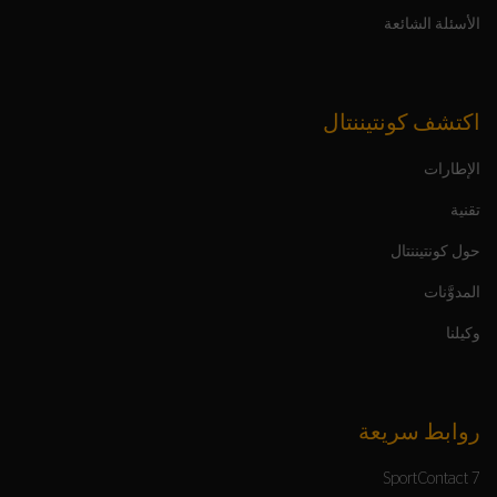
الأسئلة الشائعة
اكتشف كونتيننتال
الإطارات
تقنية
حول كونتيننتال
المدوَّنات
وكيلنا
روابط سريعة
SportContact 7