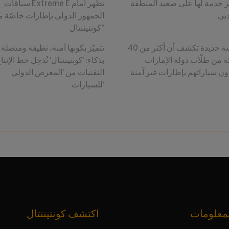
 خدمة لها على صعيد المنطقة
سباقات Extreme E تظهر أمام
بي
الجمهور الدولي بإطارات خاصّة 
’كونتيننتال‘
دراسة جديدة تكشف أن أكثر من 40
تتميّز بكونها آمنة، نظيفة ومتصلة
ئة من طلّاب دولة الإمارات
بذكاء: ’كونتيننتال‘ تُدخِل خط الإنتا
ون سياراتهم بإطارات غير آمنة
التقنيات من ’المعرض الدولي
للسيارات‘
معلومات
اكتشف كونتيننتال