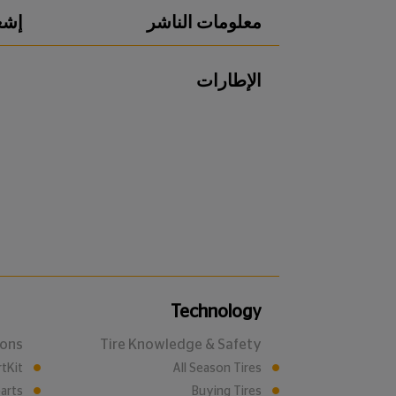
معلومات الناشر
إشع
الإطارات
Technology
ions
Tire Knowledge & Safety
tKit
All Season Tires
parts
Buying Tires