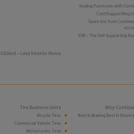
Sealing Punctures with Conti
ContiSupportRing (
Spare tire from Continen
sCon
SSR – The Self Supporting Ru
tiSilent – Less Interior Noise
Tire Business Units
Why Contine
Bicycle Tires
Best In Braking Best In Know
Commercial Vehicle Tires
Motorcycles Tires