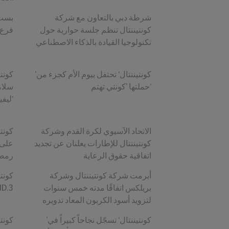
شرطة دبي بالتعاون مع شركة
كونتيننتال تنظم جلسة حوارية حول
فرع 
تكنولوجيا القيادة بالذكاء الاصطناعي
’كونتيننتال‘ تحتفل بيوم الأم كجزء من
حملتها ’كونتي تهتم‘
سلام
ليفينغ لاب‘ و’حلول الأماكن‘
الاتحاد الآسيوي لكرة القدم وشركة
كونتيننتال للإطارات يعلنان عن تجديد
على 
اتفاقية حقوق الرعاية
رمضا
أبرمت شركة كونتيننتال وشركة
كونت
بريلكس اتفاقًا مدته خمس سنوات
لسيارات فولكسفاغن .3
لتزويد أسود الكربون المعاد تدويره
’كونتيننتال‘ تسجّل نجاحاً كبيراً في
كونت