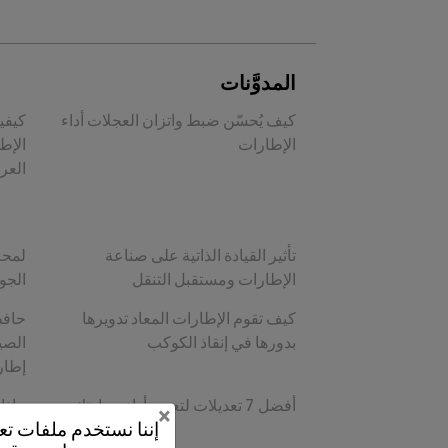
المدوَّنات
كيف يُحسّن ضبط واتزان العجلات أداء
كيفي
الإطارات
الإط
العرب
تأثير القيادة الذاتية على صناعة
لمحة
الإطارات ومستقبل التنقل
الجو
كيف تقوم الإطارات المعاد تدويرها
حافظ
بدورها في إنقاذ الكوكب
الصي
إطار
أفضل 7 تعديلات لتعزيز أداء سيارتك
ماذا
×
إننا نستخدم ملفات 
أهمي