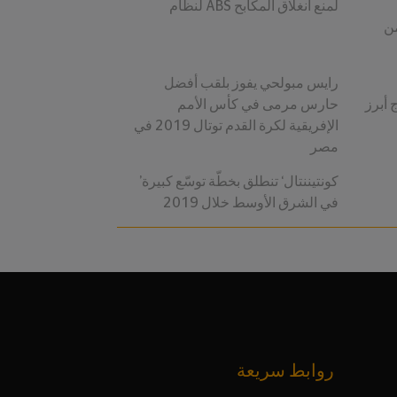
لنظام ABS لمنع انغلاق المكابح
من
رايس مبولحي يفوز بلقب أفضل
ج أبرز
حارس مرمى في كأس الأمم
الإفريقية لكرة القدم توتال 2019 في
مصر
’كونتيننتال‘ تنطلق بخطّة توسّع كبيرة
في الشرق الأوسط خلال 2019
روابط سريعة