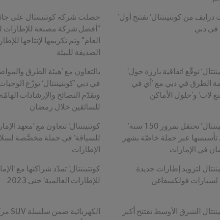
’بست درايڤ من كونتيننتال‘ تفتتح أول
حصلت شركة كونتيننتال على جائ
في دبي
"أفضل شركة مصنعة للإطارات له
العام" وتم تكريمها لإنتاجها للإطا
الصديقة للبيئة
’كونتيننتال‘ توقّع اتفاقية بارزة حول
بالتعاون مع ’هيئة الطرق والمواص
ة الطرق في دبي مع ’أي في
في دبي ’كونتيننتال‘ توزّع الوجبات
وتقدّم النصائح والإرشادات الهامّة
للسائقين خلال رمضان
’كونتيننتال‘ تحتفل بمرور 150 سنة
تأسيسها عبر حملة خاصّة بشهر
للسياقة‘ في حملة مخصَّصة لسلا
ن في الإمارات
الإطارات
يننتال لتزويد إطارات جديدة
ID
للإطارات العالمية’ حتى 2023
يننتال الشرق الأوسط تفتتح أكبر
مركبات SUV ا