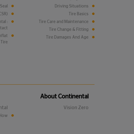
Seal
Driving Situations
CSR)
Tire Basics
tal :
Tire Care and Maintenance
tact
Tire Change & Fitting
nflat
Tire Damages And Age
Tire
About Continental
ntal
Vision Zero
-How