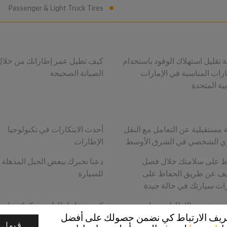
Passenger & Light Truck Tires
ة تقليل استهلاك الوقود باستخدام
كيف تطيل عمر إطاراتك من خلال
ارات المناسبة في الإمارات
الصيانة الصحيحة
ية المتحدة
 مستقبلية عن التعامل مع النقل
أحدث الابتكارات في تكنولوجيا
ي الشخصي في الشرق الأوسط
الإطارات
 على سلامتك خلال فصل
دعنا نخبرك ببعض الحيل المذهلة
ف عن طريق الحفاظ على
للسيارة
ات سيارتك في حالة جيدة
 يعني تدوير الإطارات وما هي
كيف تختار إطارات مركبتك بطري
تعريف الارتباط كي نضمن حصولك على أفضل
ته؟
صحيحة
قبول 