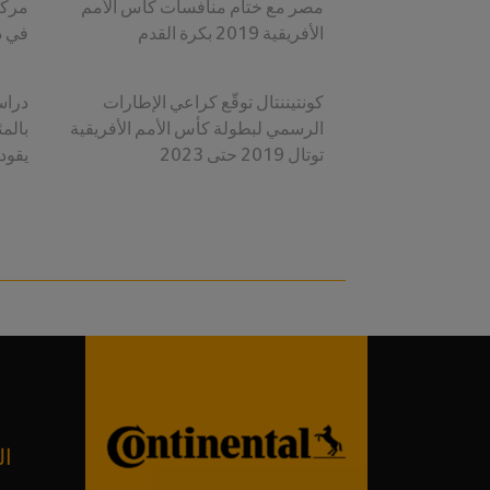
مصر مع ختام منافسات كأس الأمم
مركز
الأفريقية 2019 بكرة القدم
في د
كونتيننتال توقّع كراعي الإطارات
الرسمي لبطولة كأس الأمم الأفريقية
بالم
توتال 2019 حتى 2023
يقود
ال