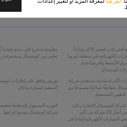
ا.
انقر هنا
لمعرفة المزيد أو لتغيير إعدادات
ح هامة لتجنب حالة إفراغ الإطار
دليل استبدال الإطارات: 
.
لهواء المفاجئ
الانتباه لها قبل شراء الإطارات
الشركات العشر الأكثر إنتاجاً
مقاومة تدحرج أقل، مدى قيادة أك
ارات الكهربائية في منطقة أوروبا
تعاون بين كونتيننتال ومجموعة ري
رق الأوسط وأفريقيا تختار
ات أكثر استدامة: تستخدم شركة
بورش توافق على إطارات كونتينن
يننتال مطاطًا صناعيًا مصنوعًا من
الصيفية لسيارة ماكان
الطهي المستعمل
د شركة كونتيننتال الإطارات إلى
التوريد المسؤول للمطاط الطبيع
18 من أصل 20 شركة من أكبر
شركة كونتيننتال توسع التزامها
ي السيارات الكهربائية إنتاجاً في