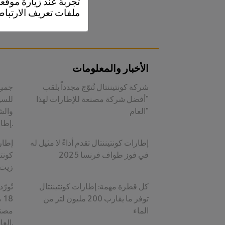
تجربة عند زيارة موقعن
نصائ
ملفات تعريف الارتباط
من ا
الأخبار والمعلومات
شركة كونتيننتال تُتوّج مجدداً بلقب
جميع 
"أفضل شركة مصنعة للإطارات لهذا
للسي
العام"
والش
إطارات كونتيننتال.
إطارات كونتيننتال تقدم أداءً لا مثيل له
إطار
في فوز طواف فرنسا 2025
كونت
زيت 
كل قطرة مهمة: إطارات كونتيننتال
تُورّ
توفر ما يقارب 200 مليون لتر من
الماء
مصنع
العالم.