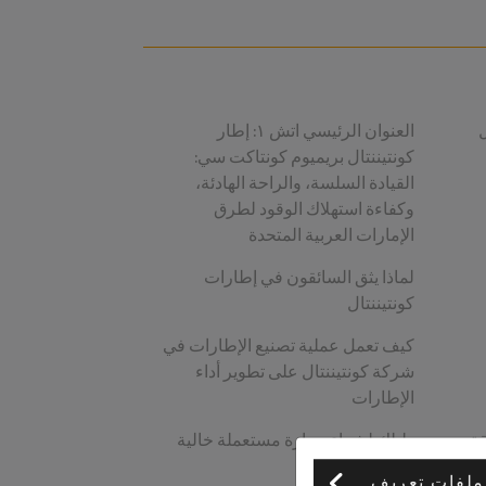
العنوان الرئيسي اتش ١: إطار
كونتيننتال بريميوم كونتاكت سي:
القيادة السلسة، والراحة الهادئة،
وكفاءة استهلاك الوقود لطرق
الإمارات العربية المتحدة
لماذا يثق السائقون في إطارات
كونتيننتال
كيف تعمل عملية تصنيع الإطارات في
شركة كونتيننتال على تطوير أداء
الإطارات
قة
دليلك لشراء سيارة مستعملة خالية
من العيوب
ملفات تعريف