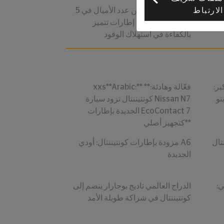
الارتباط
3 أمور يجب
5 طرق ذكية لتحسين عدد الأميال في
سيارتك باستخدام إطارات تتميز
بالكفاءة في استهلاك الوقود
بر:
xxs**Arabic:** **فعّالة وهادئة:
نو
كونتيننتال تزود سيارة Nissan N7
الجديدة بإطارات EcoContact 7
كتجهيز أصلي**
تال
مزودة بإطارات كونتيننتال: أودي A6
الجديدة
ي:
الدراج العالمي تاديج بوجارار ينضم إلى
كونتيننتال في شراكة طويلة الأمد