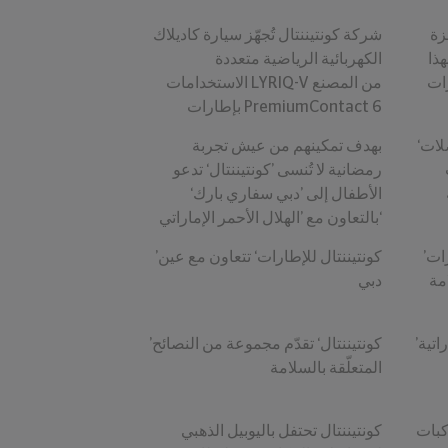
زة
شركة كونتيننتال تُجهّز سيارة كاديلاك
ذا
الكهربائية الرياضية متعددة
رات
الاستخدامات LYRIQ-V من المصنع
بإطارات PremiumContact 6
لات‘
بهدف تمكينهم من عيش تجربة
رمضانية لا تُنسى ’كونتيننتال‘ تدعو
الأطفال إلى ’دبي سفاري بارك‘
بالتعاون مع ’الهلال الأحمر الإماراتي‘
’كونتيننتال‘ تتعاون مع ’معهد الإمارات
’كونتيننتال للإطارات‘ تتعاون مع عين
مة
دبي
’كونتيننتال‘ تمدّد شراكتها مع ‘الإماراتية
’كونتيننتال‘ تقدّم مجموعة من النصائح
المتعلّقة بالسلامة
لكهربائية ضمن سلسلة
كونتيننتال تحتفل باليوبيل الذهبي