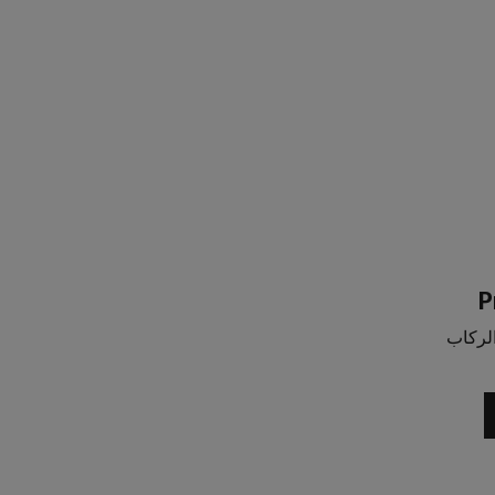
P
لركاب