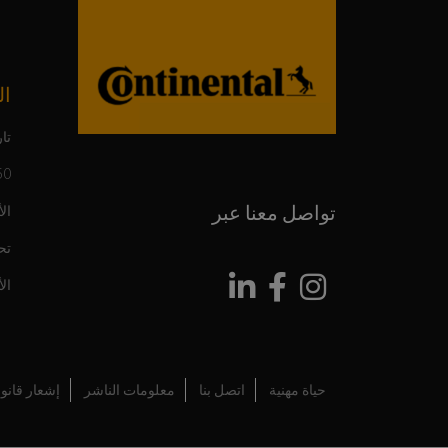
ال
تار
150 عاما م
تواصل معنا عبر
ال
تح
ال
حياة مهنية
اتصل بنا
معلومات الناشر
إشعار قانو