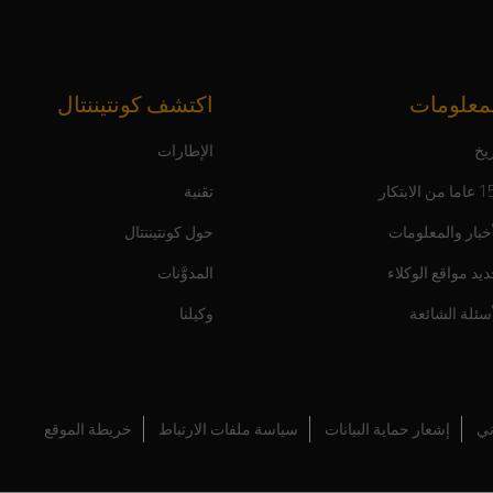
معلومات
اكتشف كونتيننتال
يخ
الإطارات
ن الابتكار
تقنية
أخبار والمعلومات
حول كونتيننتال
ديد مواقع الوكلاء
المدوَّنات
أسئلة الشائعة
وكيلنا
ني
إشعار حماية البيانات
سياسة ملفات الارتباط
خريطة الموقع