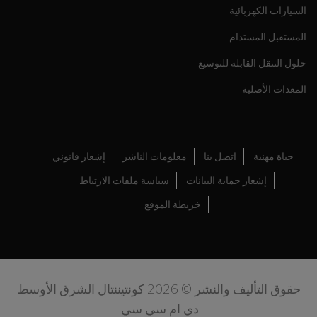
السيارات الكهربائية
المستقبل المستدام
حلول التنقل القابلة للتوسيع
المعدات الأصلية
حياة مهنية
اتصل بنا
معلومات الناشر
إشعار قانوني
إشعار حماية البيانات
سياسة ملفات الارتباط
خريطة الموقع
حقوق التأليف والنشر © 2026 كونتيننتال الشرق الأوسط
دي ام سي سي.