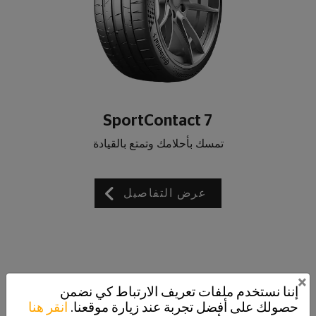
SportContact 7
تمسك بأحلامك وتمتع بالقيادة
عرض التفاصيل
×
إننا نستخدم ملفات تعريف الارتباط كي نضمن
حصولك على أفضل تجربة عند زيارة موقعنا.
انقر هنا