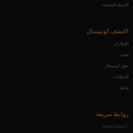
الأسئلة الشائعة
اكتشف كونتيننتال
الإطارات
تقنية
حول كونتيننتال
المدوَّنات
وكيلنا
روابط سريعة
SportContact 7