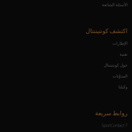
الأسئلة الشائعة
اكتشف كونتيننتال
الإطارات
تقنية
حول كونتيننتال
المدوَّنات
وكيلنا
روابط سريعة
SportContact 7