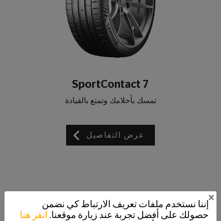
SportContact 7
تمسك بأحلامك وتمتع بالقيادة
عرض التفاصيل
×
إننا نستخدم ملفات تعريف الارتباط كي نضمن
حصولك على أفضل تجربة عند زيارة موقعنا.
انقر هنا