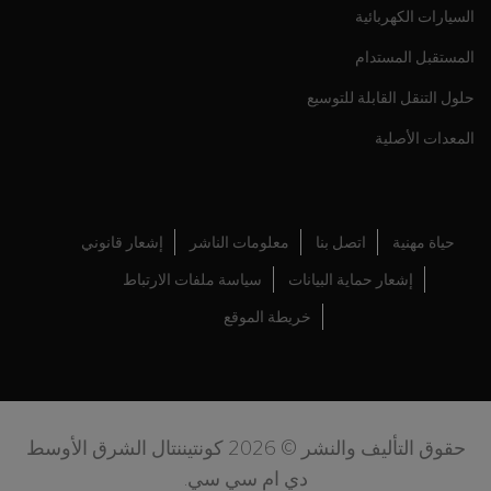
السيارات الكهربائية
المستقبل المستدام
حلول التنقل القابلة للتوسيع
المعدات الأصلية
حياة مهنية
اتصل بنا
معلومات الناشر
إشعار قانوني
إشعار حماية البيانات
سياسة ملفات الارتباط
خريطة الموقع
حقوق التأليف والنشر © 2026 كونتيننتال الشرق الأوسط
دي ام سي سي.