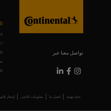
ال
تار
150 عاما م
تواصل معنا عبر
ال
تح
ال
حياة مهنية
اتصل بنا
معلومات الناشر
إشعار قانو