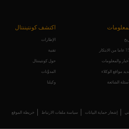
معلومات
اكتشف كونتيننتال
يخ
الإطارات
ن الابتكار
تقنية
أخبار والمعلومات
حول كونتيننتال
ديد مواقع الوكلاء
المدوَّنات
أسئلة الشائعة
وكيلنا
ني
إشعار حماية البيانات
سياسة ملفات الارتباط
خريطة الموقع