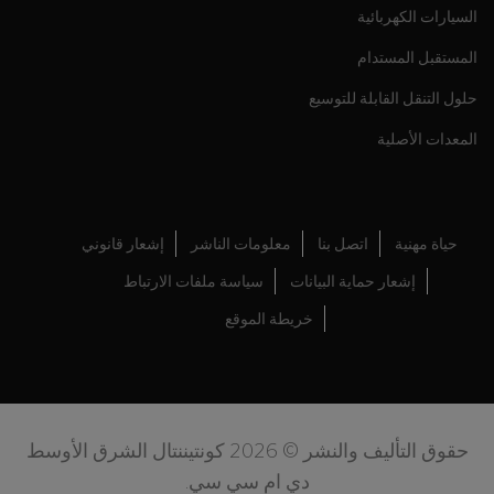
السيارات الكهربائية
المستقبل المستدام
حلول التنقل القابلة للتوسيع
المعدات الأصلية
حياة مهنية
اتصل بنا
معلومات الناشر
إشعار قانوني
إشعار حماية البيانات
سياسة ملفات الارتباط
خريطة الموقع
حقوق التأليف والنشر © 2026 كونتيننتال الشرق الأوسط
دي ام سي سي.