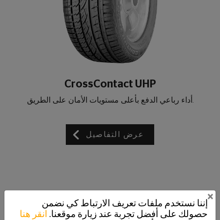
CrossContact UHP
.أداء رباعي الدفع بأعلى مستويات الأمان على الطريق
عرض التفاصيل
×
إننا نستخدم ملفات تعريف الارتباط كي نضمن
حصولك على أفضل تجربة عند زيارة موقعنا.
انقر هنا