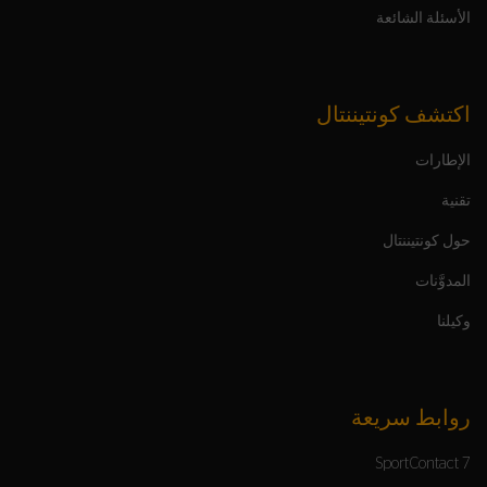
الأسئلة الشائعة
اكتشف كونتيننتال
الإطارات
تقنية
حول كونتيننتال
المدوَّنات
وكيلنا
روابط سريعة
SportContact 7