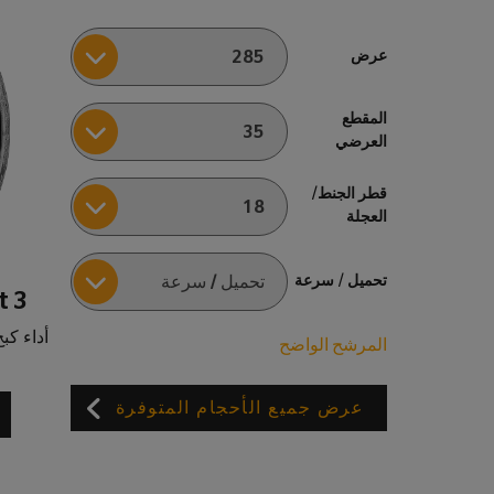
عرض
المقطع
العرضي
قطر الجنط/
العجلة
تحميل / سرعة
t 3
أداء كب
المرشح الواضح
عرض جميع الأحجام المتوفرة