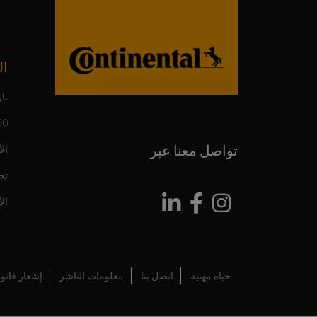
ال
تار
150 عاما م
تواصل معنا عبر
ال
تح
ال
حياة مهنية
اتصل بنا
معلومات الناشر
إشعار قانو