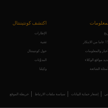
معلومات
اكتشف كونتيننتال
يخ
الإطارات
ن الابتكار
تقنية
أخبار والمعلومات
حول كونتيننتال
ديد مواقع الوكلاء
المدوَّنات
أسئلة الشائعة
وكيلنا
ني
إشعار حماية البيانات
سياسة ملفات الارتباط
خريطة الموقع