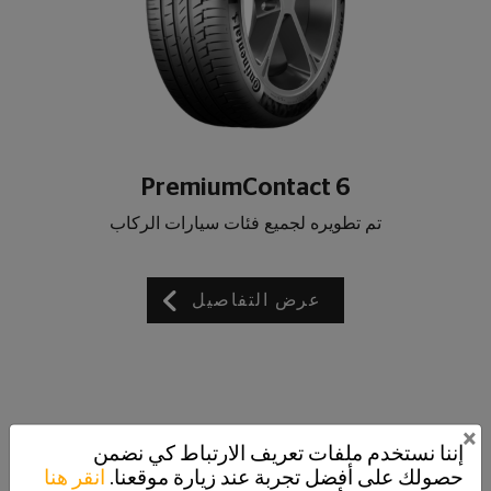
PremiumContact 6
تم تطويره لجميع فئات سيارات الركاب
عرض التفاصيل
×
إننا نستخدم ملفات تعريف الارتباط كي نضمن
حصولك على أفضل تجربة عند زيارة موقعنا.
انقر هنا