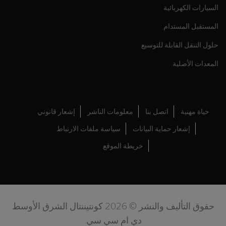
السيارات الكهربائية
المستقبل المستدام
حلول التنقل القابلة للتوسيع
المعدات الأصلية
حياة مهنية
اتصل بنا
معلومات الناشر
إشعار قانوني
إشعار حماية البيانات
سياسة ملفات الارتباط
خريطة الموقع
حقوق التأليف والنشر © 2026 كونتيننتال الشرق الأوسط
دي ام سي سي.