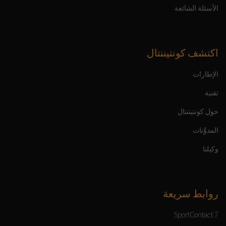
الأسئلة الشائعة
اكتشف كونتيننتال
الإطارات
تقنية
حول كونتيننتال
المدوَّنات
وكيلنا
روابط سريعة
SportContact 7