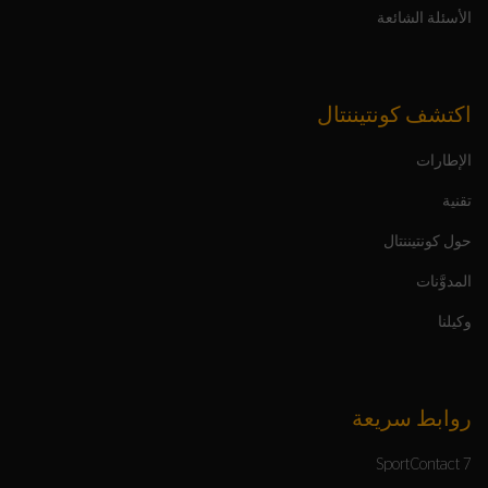
الأسئلة الشائعة
اكتشف كونتيننتال
الإطارات
تقنية
حول كونتيننتال
المدوَّنات
وكيلنا
روابط سريعة
SportContact 7