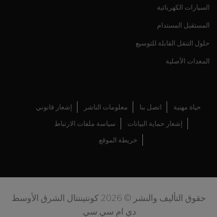
السيارات الكهربائية
المستقبل المستدام
حلول التنقل القابلة للتوسيع
المعدات الأصلية
حياة مهنية
اتصل بنا
معلومات الناشر
إشعار قانوني
إشعار حماية البيانات
سياسة ملفات الارتباط
خريطة الموقع
حقوق التأليف والنشر © 2026 كونتيننتال الشرق الأوسط
دي ام سي سي.