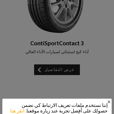
ContiSportContact 3
أداء كبح استثنائي لسيارات الأداء العالي
عرض التفاصيل
×
إننا نستخدم ملفات تعريف الارتباط كي نضمن
حصولك على أفضل تجربة عند زيارة موقعنا.
انقر هنا