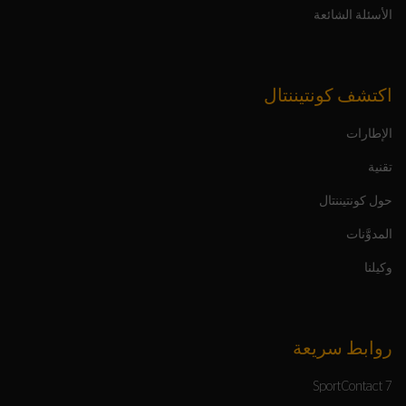
الأسئلة الشائعة
اكتشف كونتيننتال
الإطارات
تقنية
حول كونتيننتال
المدوَّنات
وكيلنا
روابط سريعة
SportContact 7