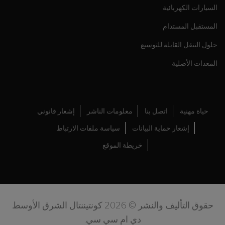
السيارات الكهربائية
المستقبل المستدام
حلول التنقل القابلة للتوسيع
المعدات الأصلية
حياة مهنية
اتصل بنا
معلومات الناشر
إشعار قانوني
إشعار حماية البيانات
سياسة ملفات الارتباط
خريطة الموقع
حقوق التأليف والنشر © 2026 كونتيننتال الشرق الأوسط
دي ام سي سي.