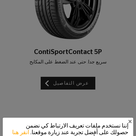
ContiSportContact 5P
سريع جدا. حتى عند الضغط على المكابح
عرض التفاصيل
×
إننا نستخدم ملفات تعريف الارتباط كي نضمن
حصولك على أفضل تجربة عند زيارة موقعنا.
انقر هنا