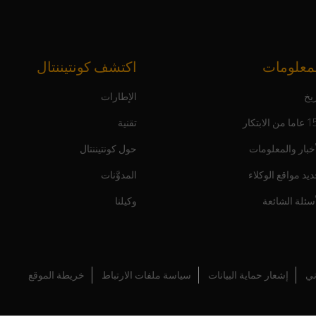
معلومات
اكتشف كونتيننتال
يخ
الإطارات
ن الابتكار
تقنية
أخبار والمعلومات
حول كونتيننتال
ديد مواقع الوكلاء
المدوَّنات
أسئلة الشائعة
وكيلنا
ني
إشعار حماية البيانات
سياسة ملفات الارتباط
خريطة الموقع