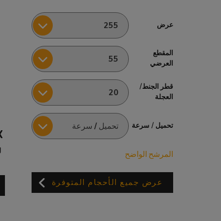
عرض
المقطع
العرضي
قطر الجنط/
العجلة
تحميل / سرعة
X
ل
المرشح الواضح
عرض جميع الأحجام المتوفرة