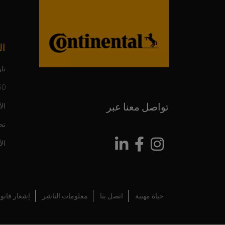
ال
تار
150 عاما م
تواصل معنا عبر
ال
تح
ال
حياة مهنية
اتصل بنا
معلومات الناشر
إشعار قانو