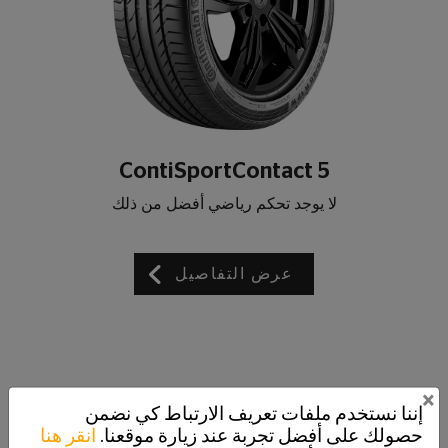
ContiSportContact 5
لا يوجد تحكم رياضي أفضل من ذلك
عرض التفاصيل
×
إننا نستخدم ملفات تعريف الارتباط كي نضمن
حصولك على أفضل تجربة عند زيارة موقعنا.
انقر هنا