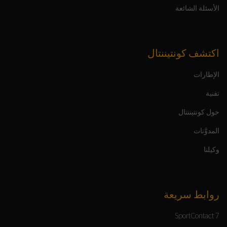
الأسئلة الشائعة
اكتشف كونتيننتال
الإطارات
تقنية
حول كونتيننتال
المدوَّنات
وكيلنا
روابط سريعة
SportContact 7