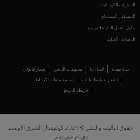
السيارات الكهربائية
المستقبل المستدام
حلول التنقل القابلة للتوسيع
المعدات الأصلية
حياة مهنية
اتصل بنا
معلومات الناشر
إشعار قانوني
إشعار حماية البيانات
سياسة ملفات الارتباط
خريطة الموقع
حقوق التأليف والنشر © 2026 كونتيننتال الشرق الأوسط
دي ام سي سي.