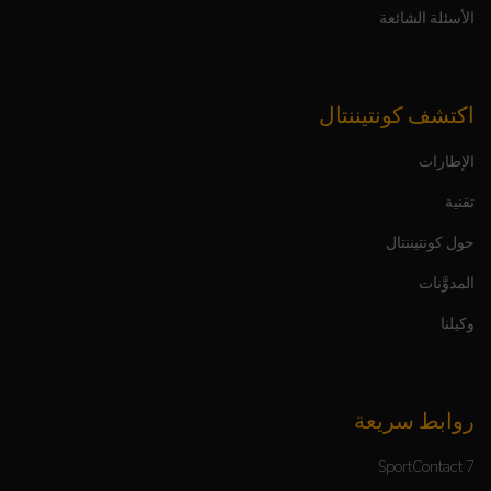
الأسئلة الشائعة
اكتشف كونتيننتال
الإطارات
تقنية
حول كونتيننتال
المدوَّنات
وكيلنا
روابط سريعة
SportContact 7