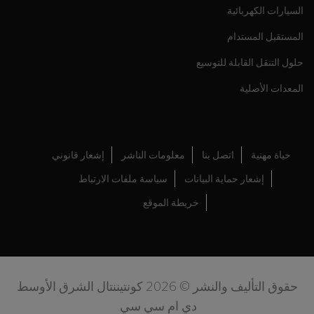
السيارات الكهربائية
المستقبل المستدام
حلول التنقل القابلة للتوسيع
المعدات الأصلية
حياة مهنية
اتصل بنا
معلومات الناشر
إشعار قانوني
إشعار حماية البيانات
سياسة ملفات الارتباط
خريطة الموقع
حقوق التأليف والنشر © 2026 كونتيننتال الشرق الأوسط
دي ام سي سي.