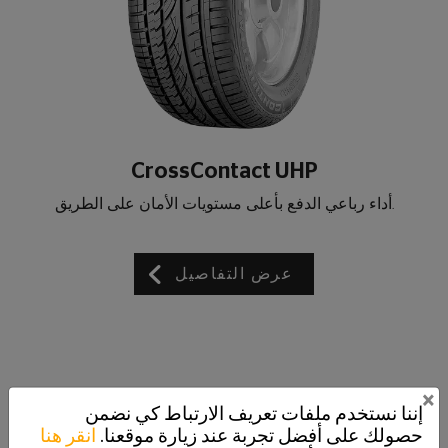
CrossContact UHP
.أداء رباعي الدفع بأعلى مستويات الأمان على الطريق
عرض التفاصيل
×
إننا نستخدم ملفات تعريف الارتباط كي نضمن
حصولك على أفضل تجربة عند زيارة موقعنا.
انقر هنا