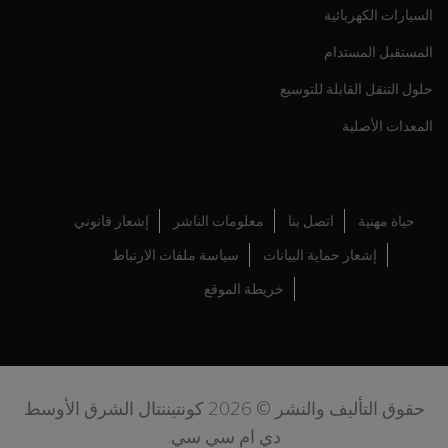
السيارات الكهربائية
المستقبل المستدام
حلول التنقل القابلة للتوسيع
المعدات الأصلية
حياة مهنية
اتصل بنا
معلومات الناشر
إشعار قانوني
إشعار حماية البيانات
سياسة ملفات الارتباط
خريطة الموقع
حقوق التأليف والنشر © 2026 كونتيننتال الشرق الأوسط
دي ام سي سي.