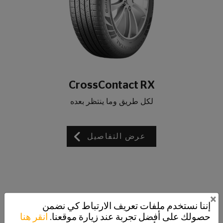
CrossContact RX
لكل طريق وما ينتظر بعده
عرض التفاصيل
×
إننا نستخدم ملفات تعريف الارتباط كي نضمن
حصولك على أفضل تجربة عند زيارة موقعنا.
انقر هنا