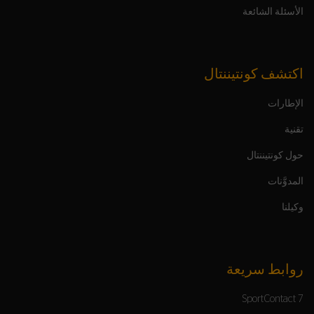
الأسئلة الشائعة
اكتشف كونتيننتال
الإطارات
تقنية
حول كونتيننتال
المدوَّنات
وكيلنا
روابط سريعة
SportContact 7