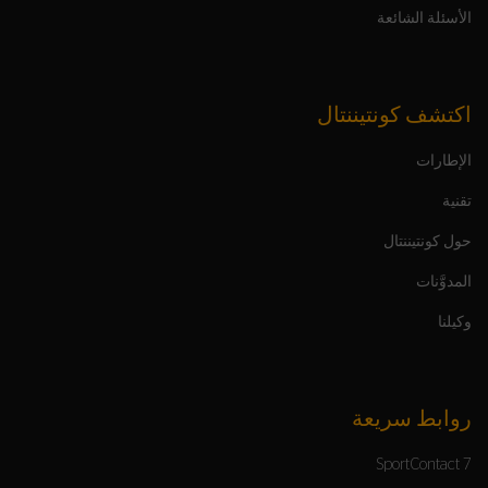
الأسئلة الشائعة
اكتشف كونتيننتال
الإطارات
تقنية
حول كونتيننتال
المدوَّنات
وكيلنا
روابط سريعة
SportContact 7