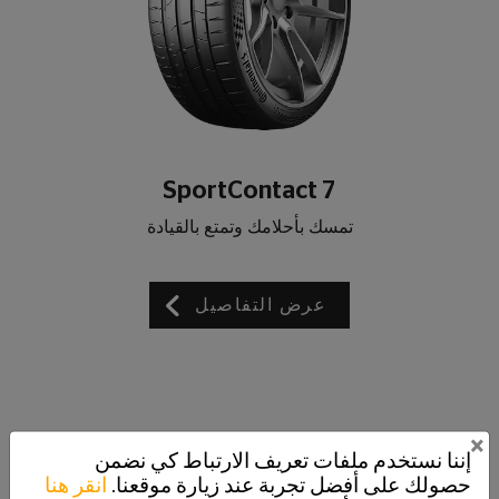
SportContact 7
تمسك بأحلامك وتمتع بالقيادة
عرض التفاصيل
×
إننا نستخدم ملفات تعريف الارتباط كي نضمن
حصولك على أفضل تجربة عند زيارة موقعنا.
انقر هنا