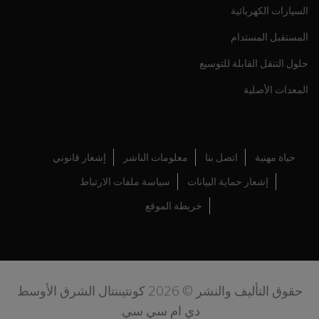
السيارات الكهربائية
المستقبل المستدام
حلول التنقل القابلة للتوسيع
المعدات الأصلية
حياة مهنية
اتصل بنا
معلومات الناشر
إشعار قانوني
إشعار حماية البيانات
سياسة ملفات الارتباط
خريطة الموقع
حقوق التأليف والنشر © 2026 كونتيننتال الشرق الأوسط
دي ام سي سي.