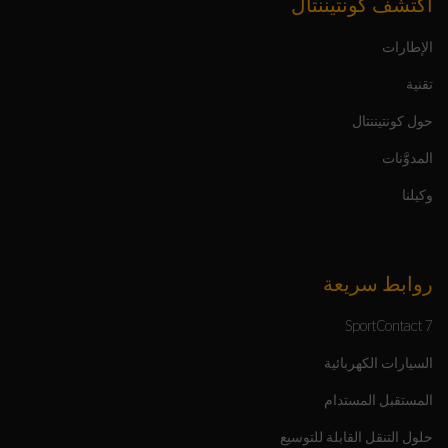
اكتشف كونتيننتال
الإطارات
تقنية
حول كونتيننتال
المدوَّنات
وكيلنا
روابط سريعة
SportContact 7
السيارات الكهربائية
المستقبل المستدام
حلول التنقل القابلة للتوسيع