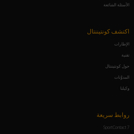
الأسئلة الشائعة
اكتشف كونتيننتال
الإطارات
تقنية
حول كونتيننتال
المدوَّنات
وكيلنا
روابط سريعة
SportContact 7