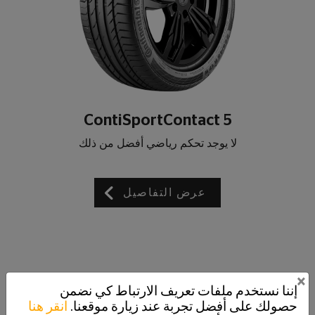
ContiSportContact 5
لا يوجد تحكم رياضي أفضل من ذلك
عرض التفاصيل
×
إننا نستخدم ملفات تعريف الارتباط كي نضمن
حصولك على أفضل تجربة عند زيارة موقعنا.
انقر هنا