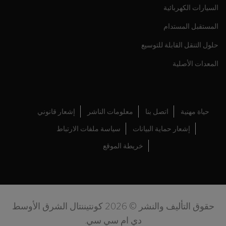
السيارات الكهربائية
المستقبل المستدام
حلول التنقل القابلة للتوسيع
المعدات الأصلية
حياة مهنية
اتصل بنا
معلومات الناشر
إشعار قانوني
إشعار حماية البيانات
سياسة ملفات الارتباط
خريطة الموقع
حقوق التأليف والنشر © 2026 كونتيننتال الشرق الأوسط
دي ام سي سي.