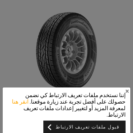
×
إننا نستخدم ملفات تعريف الارتباط كي نضمن
حصولك على أفضل تجربة عند زيارة موقعنا.
انقر هنا
ContiCrossContact LX 2
لمعرفة المزيد أو لتغيير إعدادات ملفات تعريف
تبقيك بأمان على الطريق. وخارجه
الارتباط.
قبول ملفات تعريف الارتباط