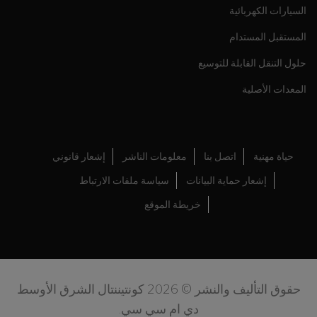
السيارات الكهربائية
المستقبل المستدام
حلول التنقل القابلة للتوسيع
المعدات الأصلية
حياة مهنية
اتصل بنا
معلومات الناشر
إشعار قانوني
إشعار حماية البيانات
سياسة ملفات الارتباط
خريطة الموقع
حقوق التأليف والنشر © 2026 كونتيننتال الشرق الأوسط
دي ام سي سي.