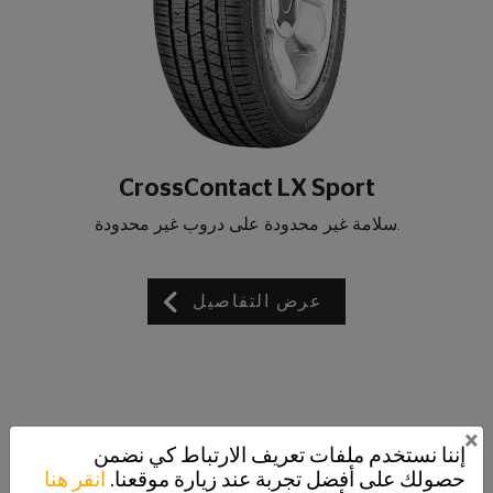
CrossContact LX Sport
.سلامة غير محدودة على دروب غير محدودة
عرض التفاصيل
×
إننا نستخدم ملفات تعريف الارتباط كي نضمن
حصولك على أفضل تجربة عند زيارة موقعنا.
انقر هنا