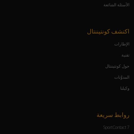
الأسئلة الشائعة
اكتشف كونتيننتال
الإطارات
تقنية
حول كونتيننتال
المدوَّنات
وكيلنا
روابط سريعة
SportContact 7